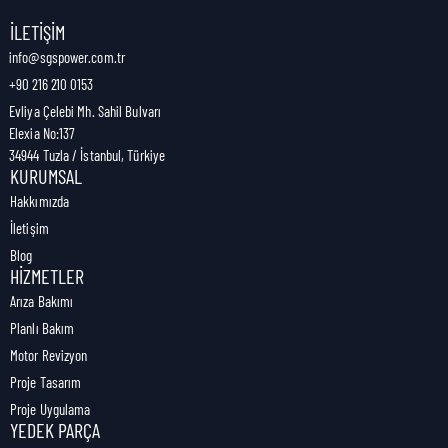
Nakliye Genişliği:
1,2 cm
İLETIŞIM
info@sgspower.com.tr
+90 216 210 0153
Nakliye Ağırlığı:
0,01 kg
Evliya Çelebi Mh. Sahil Bulvarı
Elexia No:137
34944 Tuzla / İstanbul, Türkiye
KURUMSAL
Hakkımızda
İletişim
Blog
HIZMETLER
Arıza Bakımı
Planlı Bakım
Motor Revizyon
Proje Tasarım
Proje Uygulama
YEDEK PARÇA