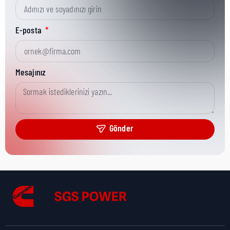
Kısa Parça No:
68351
E-posta
Ürün Grubu:
HHP Low Volume
Mesajınız
Ürün Kategorisi:
Fastening Hardware
Gönder
Nakliye Yüksekliği:
0,5 cm
Nakliye Uzunluğu:
1,2 cm