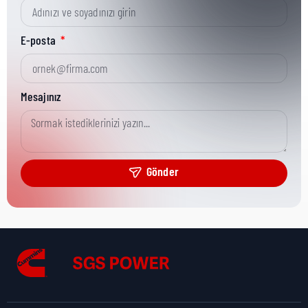
Kısa Parça No:
70273
E-posta
Ürün Grubu:
HD
Mesajınız
Ürün Kategorisi:
Fastening Hardware
Gönder
Nakliye Yüksekliği:
1 cm
Nakliye Uzunluğu:
1 cm