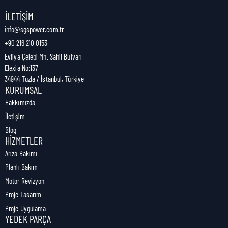
Nakliye Genişliği:
1 cm
İLETIŞIM
info@sgspower.com.tr
+90 216 210 0153
Nakliye Ağırlığı:
0,05 kg
Evliya Çelebi Mh. Sahil Bulvarı
Elexia No:137
34944 Tuzla / İstanbul, Türkiye
KURUMSAL
Hakkımızda
İletişim
Blog
HIZMETLER
Arıza Bakımı
Planlı Bakım
Motor Revizyon
Proje Tasarım
Proje Uygulama
YEDEK PARÇA