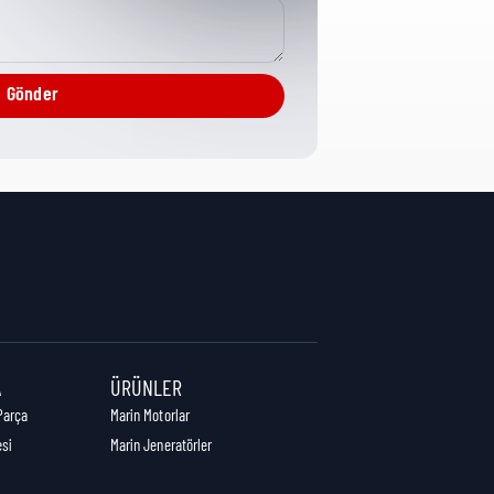
Fastening Hardware
Gönder
1 cm
1,9 cm
1 cm
A
ÜRÜNLER
Parça
Marin Motorlar
esi
Marin Jeneratörler
0,02 kg