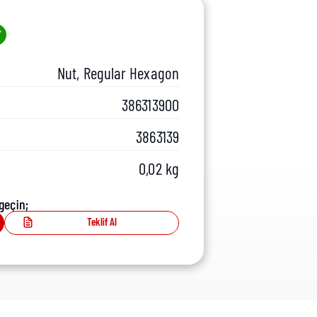
Nut, Regular Hexagon
386313900
3863139
0,02 kg
geçin;
Teklif Al