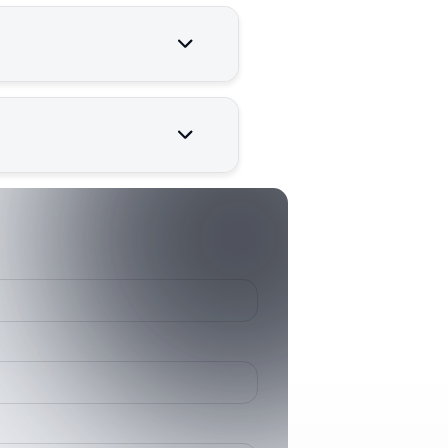
venilir çalışması için kritik
386313900
3863139
MR