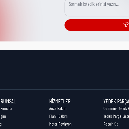
URUMSAL
HIZMETLER
YEDEK PARÇ
kkımızda
Arıza Bakımı
Cummins Yedek 
tişim
Planlı Bakım
Yedek Parça List
g
Motor Revizyon
Repair Kit