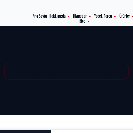
Ana Sayfa
Hakkımızda
Hizmetler
Yedek Parça
Ürünler
Blog
Yedek Parça / Yedek Parça Listesi / Ürün Detay