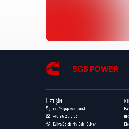
Ürün Kategorisi:
Nakliye Yüksekliği:
Nakliye Uzunluğu:
Nakliye Genişliği:
İLETIŞIM
K
info@sgspower.com.tr
Ha
+90 216 210 0153
İle
Nakliye Ağırlığı:
Evliya Çelebi Mh. Sahil Bulvarı
Blo