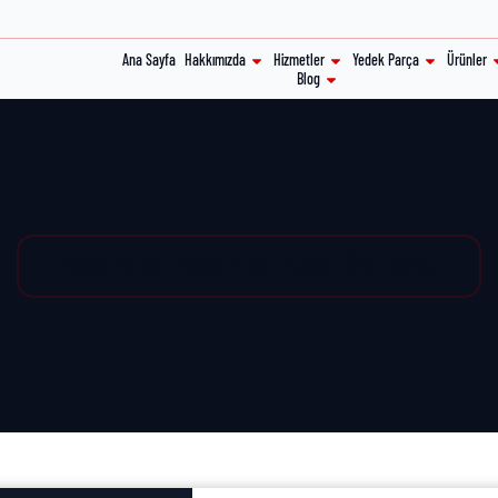
Ana Sayfa
Hakkımızda
Hizmetler
Yedek Parça
Ürünler
Blog
Yedek Parça / Yedek Parça Listesi / Ürün Detay