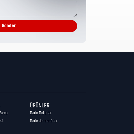
Misc Electronics
Gönder
4,1 cm
6,7 cm
6,3 cm
A
ÜRÜNLER
Parça
Marin Motorlar
esi
Marin Jeneratörler
0,04 kg