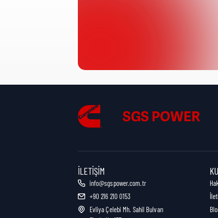
Ürün Kategorisi:
Nakliye Yüksekliği:
Nakliye Uzunluğu:
Nakliye Genişliği:
İLETIŞIM
K
info@sgspower.com.tr
Ha
+90 216 210 0153
İle
Nakliye Ağırlığı:
Evliya Çelebi Mh. Sahil Bulvarı
Blo