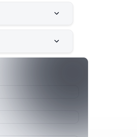
enilir çalışması için kritik
387124300
3871243
HD