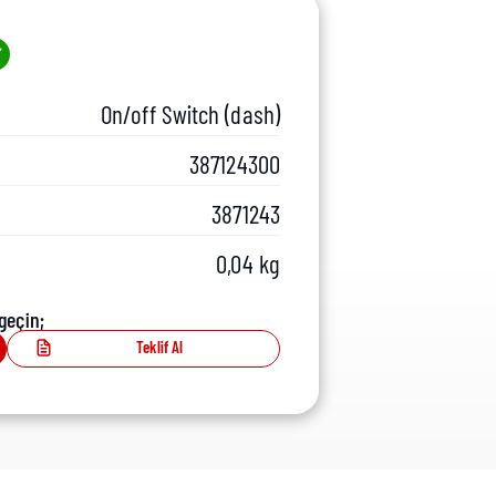
On/off Switch (dash)
387124300
3871243
0,04 kg
geçin;
Teklif Al