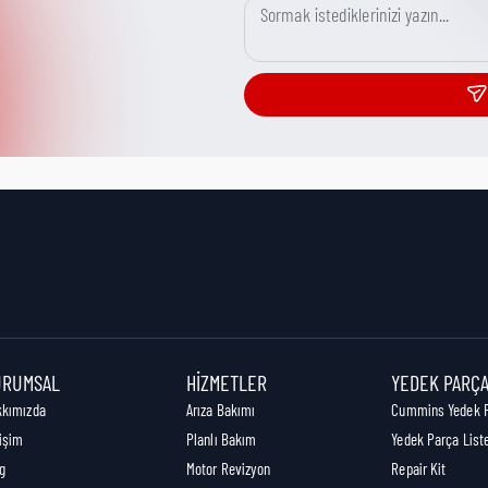
URUMSAL
HIZMETLER
YEDEK PARÇ
kkımızda
Arıza Bakımı
Cummins Yedek 
tişim
Planlı Bakım
Yedek Parça List
g
Motor Revizyon
Repair Kit