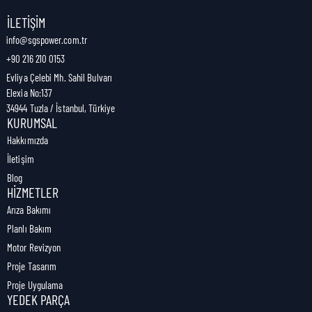
Nakliye Genişliği:
0 cm
İLETIŞIM
info@sgspower.com.tr
+90 216 210 0153
Nakliye Ağırlığı:
0,00 kg
Evliya Çelebi Mh. Sahil Bulvarı
Elexia No:137
34944 Tuzla / İstanbul, Türkiye
KURUMSAL
Hakkımızda
İletişim
Blog
HIZMETLER
Arıza Bakımı
Planlı Bakım
Motor Revizyon
Proje Tasarım
Proje Uygulama
YEDEK PARÇA