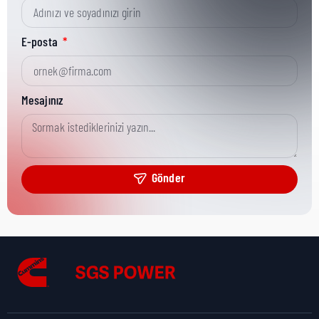
Kısa Parça No:
0098-8825
E-posta
Ürün Grubu:
Onan/CPG
Mesajınız
Ürün Kategorisi:
CPG Misc Analytical
Gönder
Nakliye Yüksekliği:
0 cm
Nakliye Uzunluğu:
0 cm