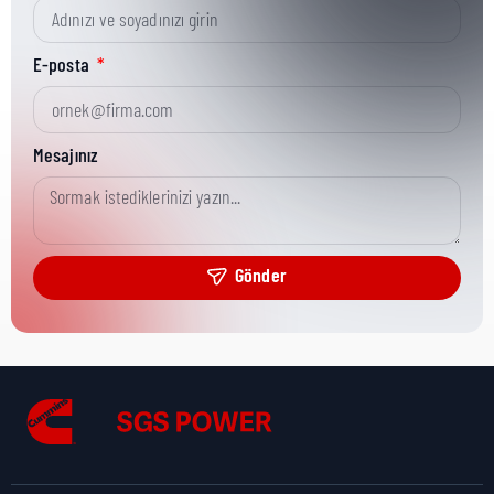
Kısa Parça No:
003-09007
E-posta
Ürün Grubu:
CGT
Mesajınız
Ürün Kategorisi:
GENERAL SPARES
Gönder
Nakliye Yüksekliği:
0 cm
Nakliye Uzunluğu:
0 cm