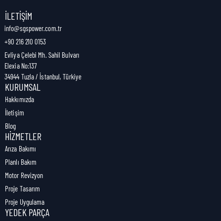
Nakliye Genişliği:
0 cm
İLETIŞIM
info@sgspower.com.tr
+90 216 210 0153
Nakliye Ağırlığı:
0,00 kg
Evliya Çelebi Mh. Sahil Bulvarı
Elexia No:137
34944 Tuzla / İstanbul, Türkiye
KURUMSAL
Hakkımızda
İletişim
Blog
HIZMETLER
Arıza Bakımı
Planlı Bakım
Motor Revizyon
Proje Tasarım
Proje Uygulama
YEDEK PARÇA