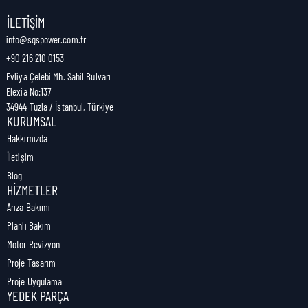
Nakliye Genişliği:
1 cm
İLETIŞIM
info@sgspower.com.tr
+90 216 210 0153
Nakliye Ağırlığı:
1,00 kg
Evliya Çelebi Mh. Sahil Bulvarı
Elexia No:137
34944 Tuzla / İstanbul, Türkiye
KURUMSAL
Hakkımızda
İletişim
Blog
HIZMETLER
Arıza Bakımı
Planlı Bakım
Motor Revizyon
Proje Tasarım
Proje Uygulama
YEDEK PARÇA