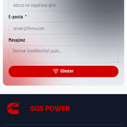
Kısa Parça No:
3863400
E-posta
Ürün Grubu:
MR
Mesajınız
Ürün Kategorisi:
Misc Hardware
Gönder
Nakliye Yüksekliği:
1 cm
Nakliye Uzunluğu:
1 cm