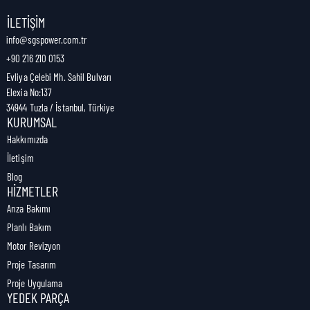
Nakliye Genişliği:
11,5 cm
İLETIŞIM
info@sgspower.com.tr
+90 216 210 0153
Nakliye Ağırlığı:
0,56 kg
Evliya Çelebi Mh. Sahil Bulvarı
Elexia No:137
34944 Tuzla / İstanbul, Türkiye
KURUMSAL
Hakkımızda
İletişim
Blog
HIZMETLER
Arıza Bakımı
Planlı Bakım
Motor Revizyon
Proje Tasarım
Proje Uygulama
YEDEK PARÇA