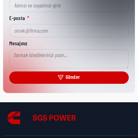
Kısa Parça No:
3866578
E-posta
Ürün Grubu:
MR
Mesajınız
Ürün Kategorisi:
Fuel Transfer Pump
Gönder
Nakliye Yüksekliği:
11,5 cm
Nakliye Uzunluğu:
12 cm