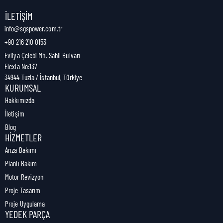
Nakliye Genişliği:
1 cm
İLETIŞIM
info@sgspower.com.tr
+90 216 210 0153
Nakliye Ağırlığı:
1,00 kg
Evliya Çelebi Mh. Sahil Bulvarı
Elexia No:137
34944 Tuzla / İstanbul, Türkiye
KURUMSAL
Hakkımızda
İletişim
Blog
HIZMETLER
Arıza Bakımı
Planlı Bakım
Motor Revizyon
Proje Tasarım
Proje Uygulama
YEDEK PARÇA