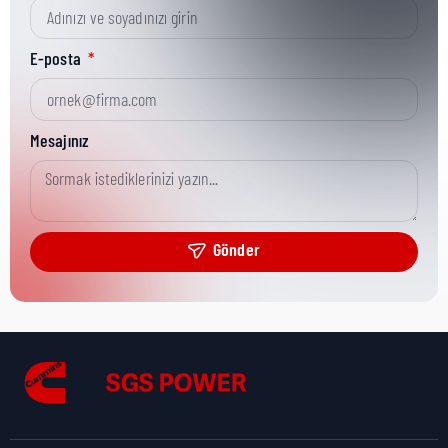
Kısa Parça No:
70779
E-posta
Ürün Grubu:
HD
Mesajınız
Ürün Kategorisi:
Misc Hardware
Gönder
Nakliye Yüksekliği:
1 cm
Nakliye Uzunluğu:
1 cm