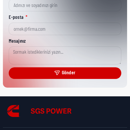
Kısa Parça No:
41878
E-posta
Ürün Grubu:
HD
Mesajınız
Ürün Kategorisi:
Piston Rings
Gönder
Nakliye Yüksekliği:
2 cm
Nakliye Uzunluğu:
16 cm