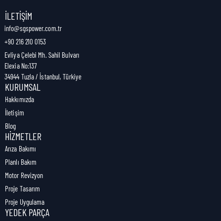
Nakliye Genişliği:
16 cm
İLETIŞIM
info@sgspower.com.tr
+90 216 210 0153
Nakliye Ağırlığı:
0,09 kg
Evliya Çelebi Mh. Sahil Bulvarı
Elexia No:137
34944 Tuzla / İstanbul, Türkiye
KURUMSAL
Hakkımızda
İletişim
Blog
HIZMETLER
Arıza Bakımı
Planlı Bakım
Motor Revizyon
Proje Tasarım
Proje Uygulama
YEDEK PARÇA