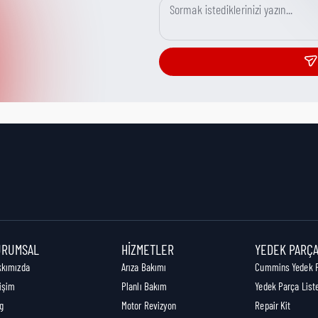
URUMSAL
HIZMETLER
YEDEK PARÇ
kkımızda
Arıza Bakımı
Cummins Yedek 
tişim
Planlı Bakım
Yedek Parça List
g
Motor Revizyon
Repair Kit