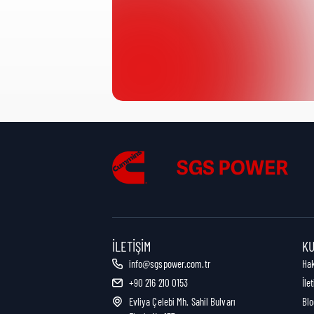
Ürün Kategorisi:
Nakliye Yüksekliği:
Nakliye Uzunluğu:
Nakliye Genişliği:
İLETIŞIM
K
info@sgspower.com.tr
Ha
+90 216 210 0153
İle
Nakliye Ağırlığı:
Evliya Çelebi Mh. Sahil Bulvarı
Blo