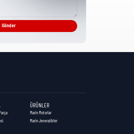
Piston Rings
Gönder
4 cm
15,5 cm
16 cm
A
ÜRÜNLER
Parça
Marin Motorlar
esi
Marin Jeneratörler
0,08 kg