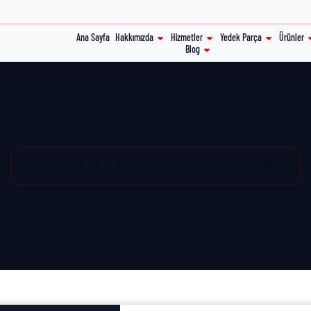
Ana Sayfa
Hakkımızda
Hizmetler
Yedek Parça
Ürünler
Blog
Yedek Parça / Yedek Parça Listesi / Ürün Detay