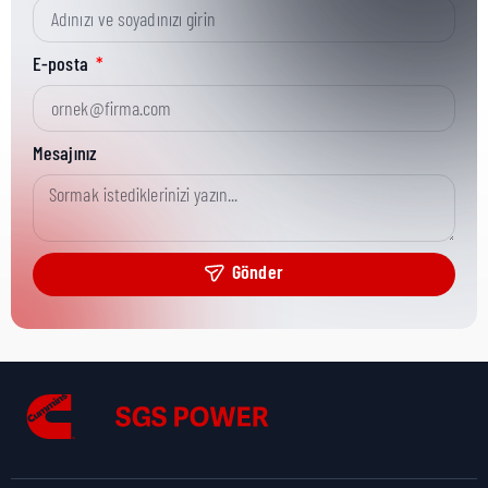
Kısa Parça No:
3873801
E-posta
Ürün Grubu:
HHP (<78L)
Mesajınız
Ürün Kategorisi:
Misc Hardware
Gönder
Nakliye Yüksekliği:
0 cm
Nakliye Uzunluğu:
0 cm