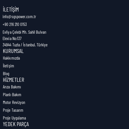
Nakliye Genişliği:
0 cm
İLETIŞIM
info@sgspower.com.tr
+90 216 210 0153
Nakliye Ağırlığı:
0,00 kg
Evliya Çelebi Mh. Sahil Bulvarı
Elexia No:137
34944 Tuzla / İstanbul, Türkiye
KURUMSAL
Hakkımızda
İletişim
Blog
HIZMETLER
Arıza Bakımı
Planlı Bakım
Motor Revizyon
Proje Tasarım
Proje Uygulama
YEDEK PARÇA