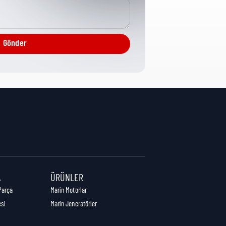
Cam Follower Repair
Gönder
1,5 cm
3,2 cm
3,2 cm
A
ÜRÜNLER
Parça
Marin Motorlar
esi
Marin Jeneratörler
0,08 kg