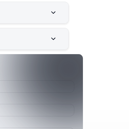
enilir çalışması için kritik
000926001
9260 1
HD