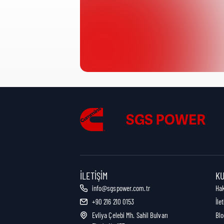
Ürün Kategorisi:
Nakliye Yüksekliği:
Nakliye Uzunluğu:
Nakliye Genişliği:
İLETIŞIM
K
info@sgspower.com.tr
Ha
+90 216 210 0153
İle
Nakliye Ağırlığı:
Evliya Çelebi Mh. Sahil Bulvarı
Blo