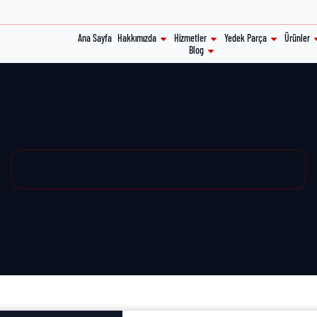
Ana Sayfa
Hakkımızda
Hizmetler
Yedek Parça
Ürünler
Blog
Yedek Parça / Yedek Parça Listesi / Ürün Detay