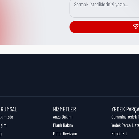
URUMSAL
HIZMETLER
YEDEK PARÇ
kkımızda
Arıza Bakımı
Cummins Yedek 
tişim
Planlı Bakım
Yedek Parça List
g
Motor Revizyon
Repair Kit