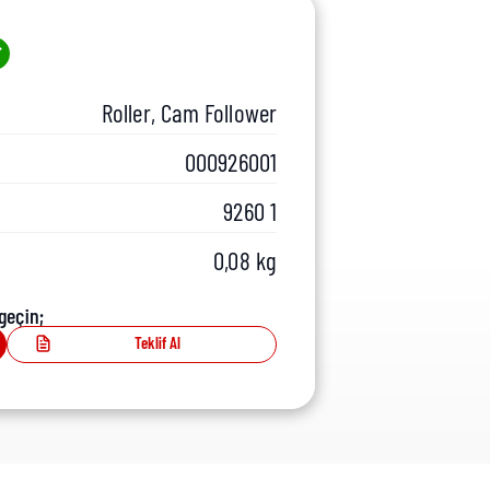
Roller, Cam Follower
000926001
9260 1
0,08 kg
geçin;
Teklif Al