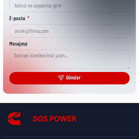
Kısa Parça No:
3866026
E-posta
Ürün Grubu:
MR
Mesajınız
Ürün Kategorisi:
Fastening Hardware
Gönder
Nakliye Yüksekliği:
2 cm
Nakliye Uzunluğu:
12,5 cm