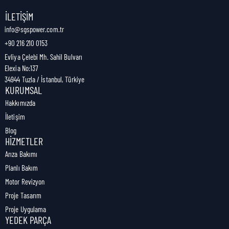
Nakliye Genişliği:
10 cm
İLETIŞIM
info@sgspower.com.tr
+90 216 210 0153
Nakliye Ağırlığı:
0,04 kg
Evliya Çelebi Mh. Sahil Bulvarı
Elexia No:137
34944 Tuzla / İstanbul, Türkiye
KURUMSAL
Hakkımızda
İletişim
Blog
HIZMETLER
Arıza Bakımı
Planlı Bakım
Motor Revizyon
Proje Tasarım
Proje Uygulama
YEDEK PARÇA