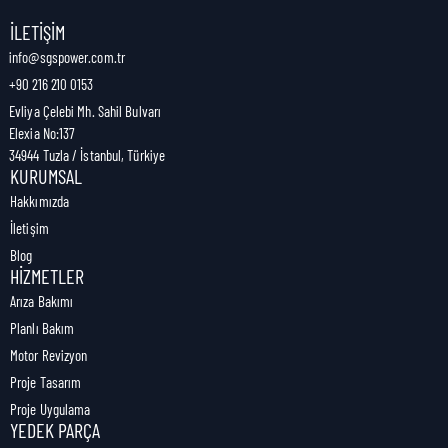
Nakliye Genişliği:
4 cm
İLETIŞIM
info@sgspower.com.tr
+90 216 210 0153
Nakliye Ağırlığı:
0,01 kg
Evliya Çelebi Mh. Sahil Bulvarı
Elexia No:137
34944 Tuzla / İstanbul, Türkiye
KURUMSAL
Hakkımızda
İletişim
Blog
HIZMETLER
Arıza Bakımı
Planlı Bakım
Motor Revizyon
Proje Tasarım
Proje Uygulama
YEDEK PARÇA