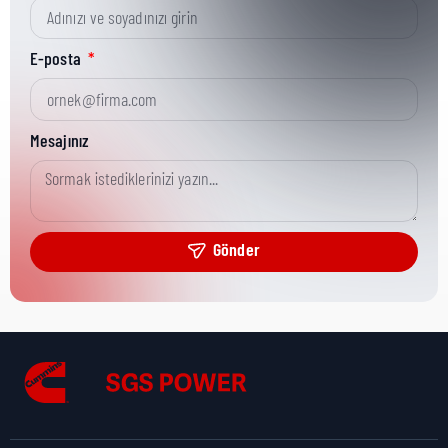
Kısa Parça No:
70781
E-posta
Ürün Grubu:
HD
Mesajınız
Ürün Kategorisi:
Fastening Hardware
Gönder
Nakliye Yüksekliği:
7 cm
Nakliye Uzunluğu:
5 cm