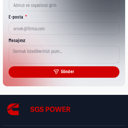
Kısa Parça No:
69939
E-posta
Ürün Grubu:
HD
Mesajınız
Ürün Kategorisi:
Fastening Hardware
Gönder
Nakliye Yüksekliği:
0,5 cm
Nakliye Uzunluğu:
2 cm