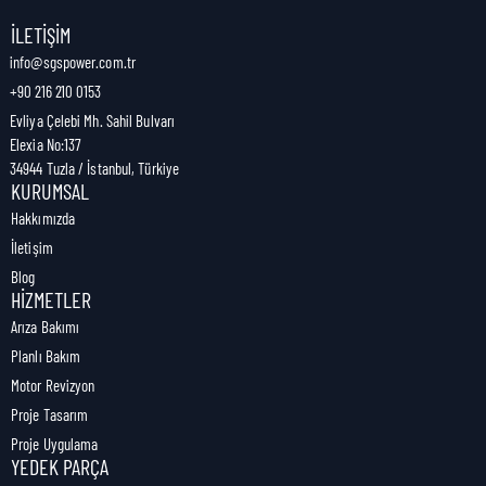
Nakliye Genişliği:
0,5 cm
İLETIŞIM
info@sgspower.com.tr
+90 216 210 0153
Nakliye Ağırlığı:
0,20 kg
Evliya Çelebi Mh. Sahil Bulvarı
Elexia No:137
34944 Tuzla / İstanbul, Türkiye
KURUMSAL
Hakkımızda
İletişim
Blog
HIZMETLER
Arıza Bakımı
Planlı Bakım
Motor Revizyon
Proje Tasarım
Proje Uygulama
YEDEK PARÇA