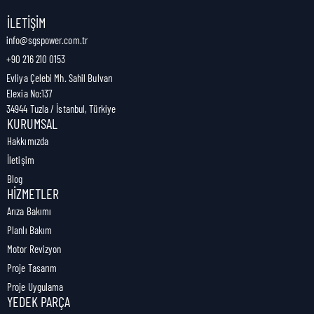
Nakliye Genişliği:
1 cm
İLETIŞIM
info@sgspower.com.tr
+90 216 210 0153
Nakliye Ağırlığı:
0,01 kg
Evliya Çelebi Mh. Sahil Bulvarı
Elexia No:137
34944 Tuzla / İstanbul, Türkiye
KURUMSAL
Hakkımızda
İletişim
Blog
HIZMETLER
Arıza Bakımı
Planlı Bakım
Motor Revizyon
Proje Tasarım
Proje Uygulama
YEDEK PARÇA