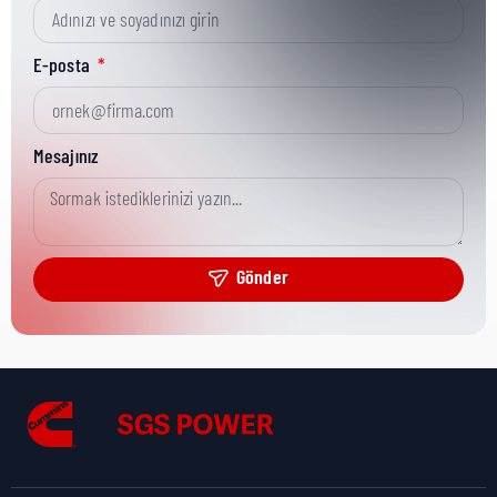
Kısa Parça No:
3864469
E-posta
Ürün Grubu:
MR
Mesajınız
Ürün Kategorisi:
Fastening Hardware
Gönder
Nakliye Yüksekliği:
1 cm
Nakliye Uzunluğu:
2 cm