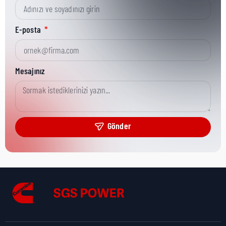
Kısa Parça No:
3867481
E-posta
Ürün Grubu:
HD
Mesajınız
Ürün Kategorisi:
Gasket
Gönder
Nakliye Yüksekliği:
0,2 cm
Nakliye Uzunluğu:
4,1 cm