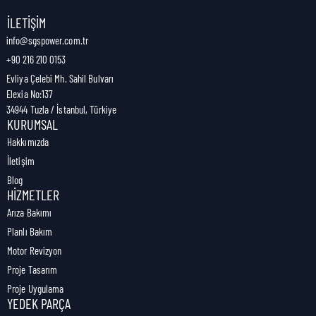
Nakliye Genişliği:
4,1 cm
İLETIŞIM
info@sgspower.com.tr
+90 216 210 0153
Nakliye Ağırlığı:
0,00 kg
Evliya Çelebi Mh. Sahil Bulvarı
Elexia No:137
34944 Tuzla / İstanbul, Türkiye
KURUMSAL
Hakkımızda
İletişim
Blog
HIZMETLER
Arıza Bakımı
Planlı Bakım
Motor Revizyon
Proje Tasarım
Proje Uygulama
YEDEK PARÇA