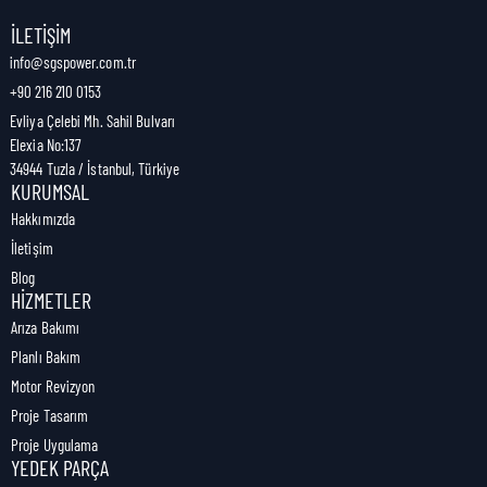
Nakliye Genişliği:
8,5 cm
İLETIŞIM
info@sgspower.com.tr
+90 216 210 0153
Nakliye Ağırlığı:
0,22 kg
Evliya Çelebi Mh. Sahil Bulvarı
Elexia No:137
34944 Tuzla / İstanbul, Türkiye
KURUMSAL
Hakkımızda
İletişim
Blog
HIZMETLER
Arıza Bakımı
Planlı Bakım
Motor Revizyon
Proje Tasarım
Proje Uygulama
YEDEK PARÇA