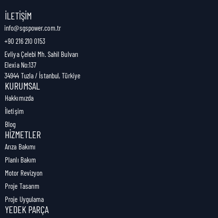
Nakliye Genişliği:
0 cm
İLETIŞIM
info@sgspower.com.tr
+90 216 210 0153
Nakliye Ağırlığı:
0,00 kg
Evliya Çelebi Mh. Sahil Bulvarı
Elexia No:137
34944 Tuzla / İstanbul, Türkiye
KURUMSAL
Hakkımızda
İletişim
Blog
HIZMETLER
Arıza Bakımı
Planlı Bakım
Motor Revizyon
Proje Tasarım
Proje Uygulama
YEDEK PARÇA