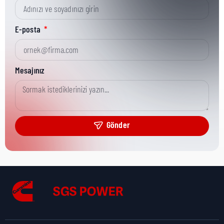
Kısa Parça No:
3874693
E-posta
Ürün Grubu:
HD
Mesajınız
Ürün Kategorisi:
Idler Shaft
Gönder
Nakliye Yüksekliği:
0 cm
Nakliye Uzunluğu:
0 cm