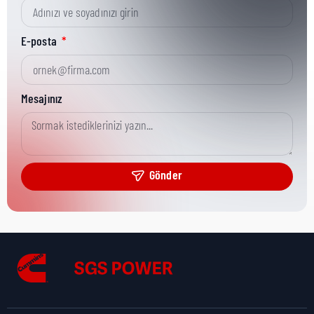
Kısa Parça No:
3864255
E-posta
Ürün Grubu:
MR
Mesajınız
Ürün Kategorisi:
Misc Hardware
Gönder
Nakliye Yüksekliği:
10 cm
Nakliye Uzunluğu:
14 cm