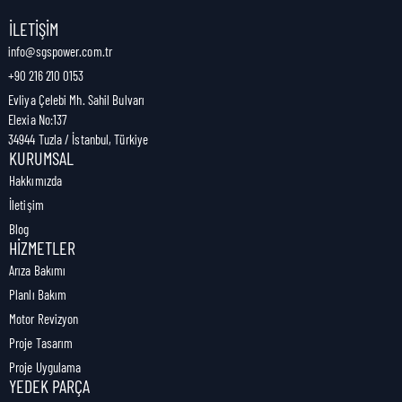
Nakliye Genişliği:
9 cm
İLETIŞIM
info@sgspower.com.tr
+90 216 210 0153
Nakliye Ağırlığı:
0,41 kg
Evliya Çelebi Mh. Sahil Bulvarı
Elexia No:137
34944 Tuzla / İstanbul, Türkiye
KURUMSAL
Hakkımızda
İletişim
Blog
HIZMETLER
Arıza Bakımı
Planlı Bakım
Motor Revizyon
Proje Tasarım
Proje Uygulama
YEDEK PARÇA