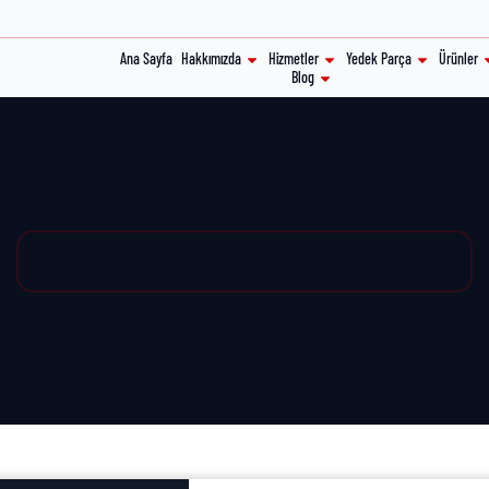
Ana Sayfa
Hakkımızda
Hizmetler
Yedek Parça
Ürünler
Blog
Yedek Parça / Yedek Parça Listesi / Ürün Detay