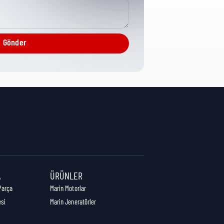
Misc Hardware
Gönder
0,1 cm
10 cm
10 cm
A
ÜRÜNLER
Parça
Marin Motorlar
esi
Marin Jeneratörler
0,01 kg