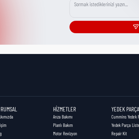
URUMSAL
HIZMETLER
YEDEK PARÇ
kkımızda
Arıza Bakımı
Cummins Yedek 
tişim
Planlı Bakım
Yedek Parça List
g
Motor Revizyon
Repair Kit