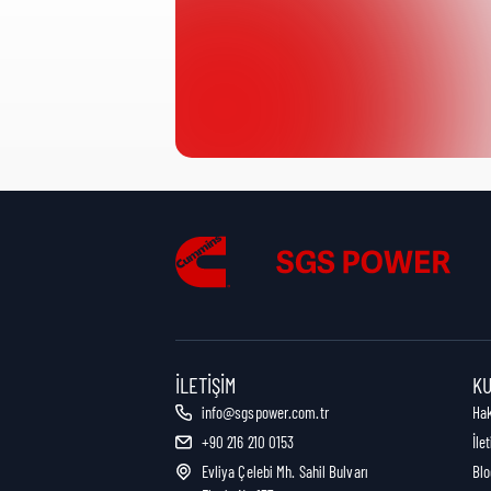
Ürün Kategorisi:
Nakliye Yüksekliği:
Nakliye Uzunluğu:
Nakliye Genişliği:
İLETIŞIM
K
info@sgspower.com.tr
Ha
+90 216 210 0153
İle
Nakliye Ağırlığı:
Evliya Çelebi Mh. Sahil Bulvarı
Blo