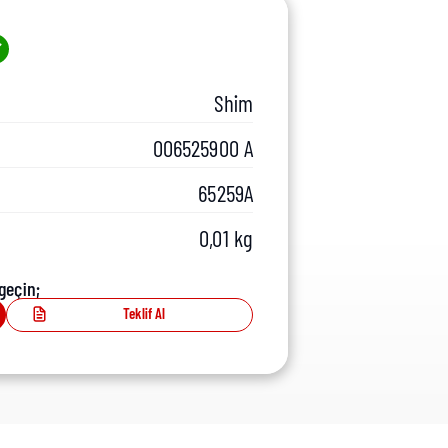
Shim
006525900 A
65259A
0,01 kg
geçin;
Teklif Al