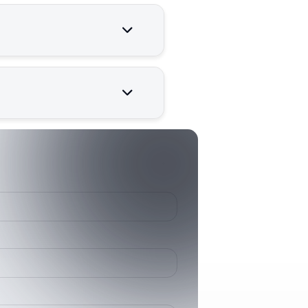
ı için kritik öneme sahiptir.
006525900 A
65259A
HD