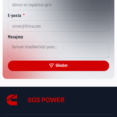
Kısa Parça No:
65259C
E-posta
Ürün Grubu:
HD
Mesajınız
Ürün Kategorisi:
Misc Hardware
Gönder
Nakliye Yüksekliği:
0,1 cm
Nakliye Uzunluğu:
9,8 cm