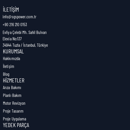
Nakliye Genişliği:
9,8 cm
İLETIŞIM
info@sgspower.com.tr
+90 216 210 0153
Nakliye Ağırlığı:
0,00 kg
Evliya Çelebi Mh. Sahil Bulvarı
Elexia No:137
34944 Tuzla / İstanbul, Türkiye
KURUMSAL
Hakkımızda
İletişim
Blog
HIZMETLER
Arıza Bakımı
Planlı Bakım
Motor Revizyon
Proje Tasarım
Proje Uygulama
YEDEK PARÇA