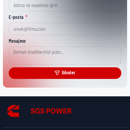
Kısa Parça No:
44676
E-posta
Ürün Grubu:
HD
Mesajınız
Ürün Kategorisi:
Misc Hardware
Gönder
Nakliye Yüksekliği:
0,15 cm
Nakliye Uzunluğu:
3 cm