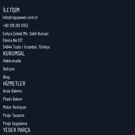
Nakliye Genişliği:
5 cm
İLETIŞIM
info@sgspower.com.tr
+90 216 210 0153
Nakliye Ağırlığı:
0,20 kg
Evliya Çelebi Mh. Sahil Bulvarı
Elexia No:137
34944 Tuzla / İstanbul, Türkiye
KURUMSAL
Hakkımızda
İletişim
Blog
HIZMETLER
Arıza Bakımı
Planlı Bakım
Motor Revizyon
Proje Tasarım
Proje Uygulama
YEDEK PARÇA