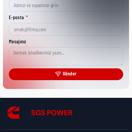
Kısa Parça No:
21601 H
E-posta
Ürün Grubu:
HD
Mesajınız
Ürün Kategorisi:
Water Pump Repair
Gönder
Nakliye Yüksekliği:
0,2 cm
Nakliye Uzunluğu:
3,9 cm