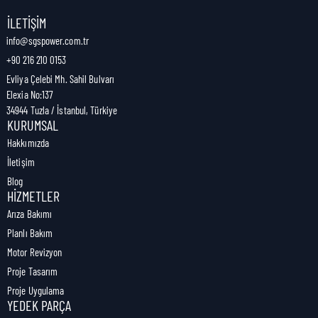
Nakliye Genişliği:
3,9 cm
İLETIŞIM
info@sgspower.com.tr
+90 216 210 0153
Nakliye Ağırlığı:
0,00 kg
Evliya Çelebi Mh. Sahil Bulvarı
Elexia No:137
34944 Tuzla / İstanbul, Türkiye
KURUMSAL
Hakkımızda
İletişim
Blog
HIZMETLER
Arıza Bakımı
Planlı Bakım
Motor Revizyon
Proje Tasarım
Proje Uygulama
YEDEK PARÇA