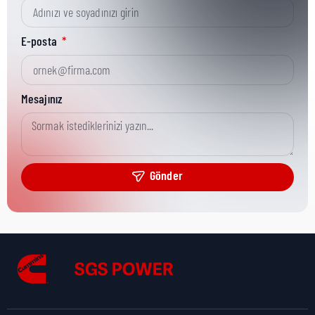
Kısa Parça No:
003-08901
E-posta
Ürün Grubu:
CGT
Mesajınız
Ürün Kategorisi:
GENERAL SPARES
Gönder
Nakliye Yüksekliği:
0,5 cm
Nakliye Uzunluğu:
1,5 cm