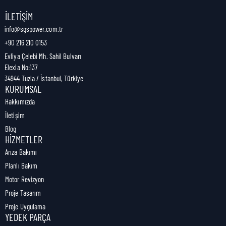
Nakliye Genişliği:
0,5 cm
İLETIŞIM
info@sgspower.com.tr
+90 216 210 0153
Nakliye Ağırlığı:
0,00 kg
Evliya Çelebi Mh. Sahil Bulvarı
Elexia No:137
34944 Tuzla / İstanbul, Türkiye
KURUMSAL
Hakkımızda
İletişim
Blog
HIZMETLER
Arıza Bakımı
Planlı Bakım
Motor Revizyon
Proje Tasarım
Proje Uygulama
YEDEK PARÇA