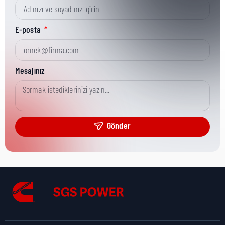
Kısa Parça No:
003-08898
E-posta
Ürün Grubu:
CGT
Mesajınız
Ürün Kategorisi:
GENERAL SPARES
Gönder
Nakliye Yüksekliği:
0,3 cm
Nakliye Uzunluğu:
1,5 cm