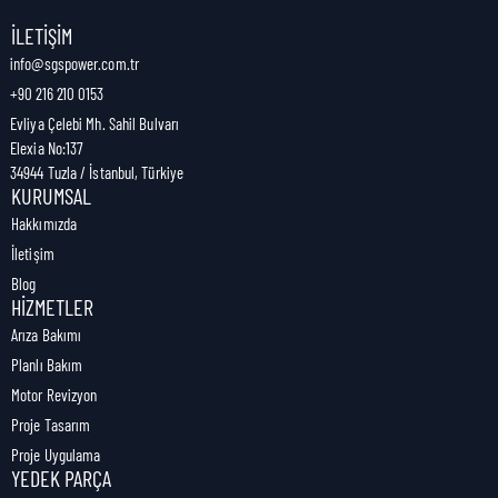
Nakliye Genişliği:
0,3 cm
İLETIŞIM
info@sgspower.com.tr
+90 216 210 0153
Nakliye Ağırlığı:
0,00 kg
Evliya Çelebi Mh. Sahil Bulvarı
Elexia No:137
34944 Tuzla / İstanbul, Türkiye
KURUMSAL
Hakkımızda
İletişim
Blog
HIZMETLER
Arıza Bakımı
Planlı Bakım
Motor Revizyon
Proje Tasarım
Proje Uygulama
YEDEK PARÇA