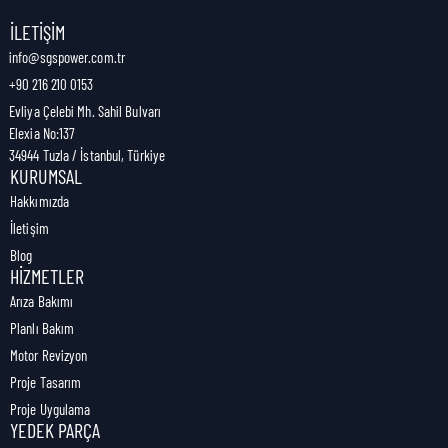
Nakliye Genişliği:
5 cm
İLETIŞIM
info@sgspower.com.tr
+90 216 210 0153
Nakliye Ağırlığı:
0,20 kg
Evliya Çelebi Mh. Sahil Bulvarı
Elexia No:137
34944 Tuzla / İstanbul, Türkiye
KURUMSAL
Hakkımızda
İletişim
Blog
HIZMETLER
Arıza Bakımı
Planlı Bakım
Motor Revizyon
Proje Tasarım
Proje Uygulama
YEDEK PARÇA