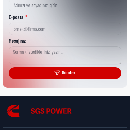
Kısa Parça No:
3871707
E-posta
Ürün Grubu:
HD
Mesajınız
Ürün Kategorisi:
Misc Electronics
Gönder
Nakliye Yüksekliği:
5 cm
Nakliye Uzunluğu:
7 cm