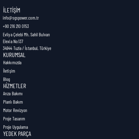
Nakliye Genişliği:
1,9 cm
İLETIŞIM
info@sgspower.com.tr
+90 216 210 0153
Nakliye Ağırlığı:
0,04 kg
Evliya Çelebi Mh. Sahil Bulvarı
Elexia No:137
34944 Tuzla / İstanbul, Türkiye
KURUMSAL
Hakkımızda
İletişim
Blog
HIZMETLER
Arıza Bakımı
Planlı Bakım
Motor Revizyon
Proje Tasarım
Proje Uygulama
YEDEK PARÇA