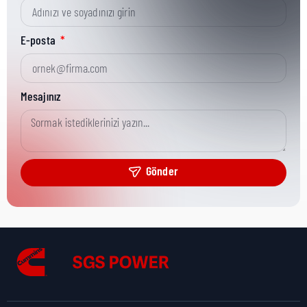
Kısa Parça No:
64709
E-posta
Ürün Grubu:
HHP (<78L)
Mesajınız
Ürün Kategorisi:
Misc Hardware
Gönder
Nakliye Yüksekliği:
1,9 cm
Nakliye Uzunluğu:
2,5 cm