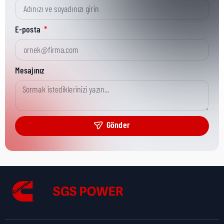
Kısa Parça No:
66112 B
E-posta
Ürün Grubu:
HHP (<78L)
Mesajınız
Ürün Kategorisi:
Lube Pump Repair
Gönder
Nakliye Yüksekliği:
1 cm
Nakliye Uzunluğu:
2 cm