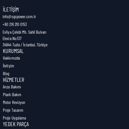
Nakliye Genişliği:
2 cm
İLETIŞIM
info@sgspower.com.tr
+90 216 210 0153
Nakliye Ağırlığı:
0,01 kg
Evliya Çelebi Mh. Sahil Bulvarı
Elexia No:137
34944 Tuzla / İstanbul, Türkiye
KURUMSAL
Hakkımızda
İletişim
Blog
HIZMETLER
Arıza Bakımı
Planlı Bakım
Motor Revizyon
Proje Tasarım
Proje Uygulama
YEDEK PARÇA