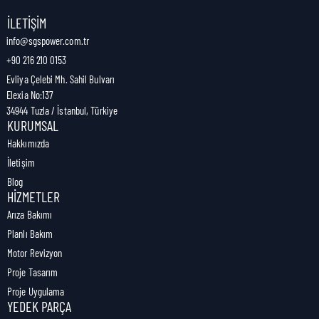
Nakliye Genişliği:
0 cm
İLETIŞIM
info@sgspower.com.tr
+90 216 210 0153
Nakliye Ağırlığı:
1,00 kg
Evliya Çelebi Mh. Sahil Bulvarı
Elexia No:137
34944 Tuzla / İstanbul, Türkiye
KURUMSAL
Hakkımızda
İletişim
Blog
HIZMETLER
Arıza Bakımı
Planlı Bakım
Motor Revizyon
Proje Tasarım
Proje Uygulama
YEDEK PARÇA