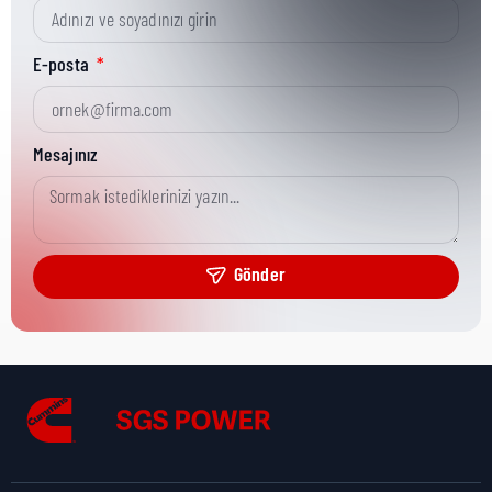
Kısa Parça No:
3864270
E-posta
Ürün Grubu:
MR
Mesajınız
Ürün Kategorisi:
Misc Hardware
Gönder
Nakliye Yüksekliği:
0 cm
Nakliye Uzunluğu:
0 cm