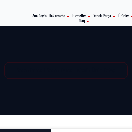
Ana Sayfa
Hakkımızda
Hizmetler
Yedek Parça
Ürünler
Blog
Yedek Parça / Yedek Parça Listesi / Ürün Detay