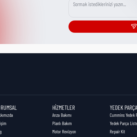
URUMSAL
HIZMETLER
YEDEK PARÇ
kkımızda
Arıza Bakımı
Cummins Yedek 
tişim
Planlı Bakım
Yedek Parça List
g
Motor Revizyon
Repair Kit