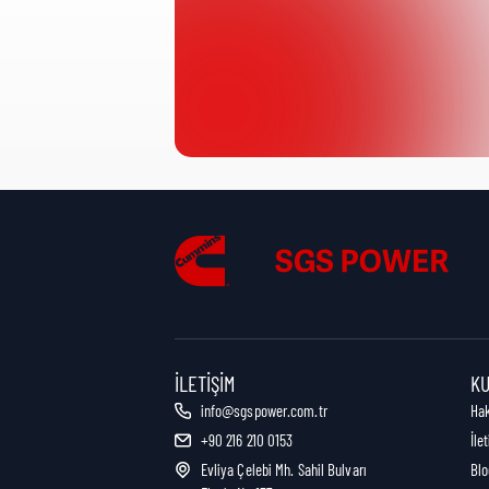
Ürün Kategorisi:
Nakliye Yüksekliği:
Nakliye Uzunluğu:
Nakliye Genişliği:
İLETIŞIM
K
info@sgspower.com.tr
Ha
+90 216 210 0153
İle
Nakliye Ağırlığı:
Evliya Çelebi Mh. Sahil Bulvarı
Blo