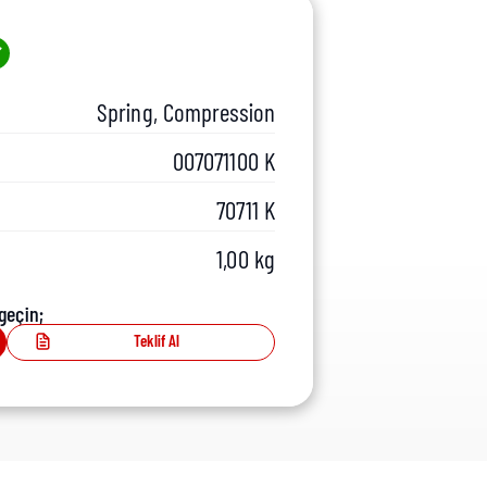
Spring, Compression
007071100 K
70711 K
1,00 kg
geçin;
Teklif Al