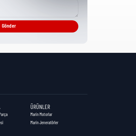
Misc Hardware
Gönder
1 cm
1 cm
1 cm
A
ÜRÜNLER
Parça
Marin Motorlar
esi
Marin Jeneratörler
1,00 kg