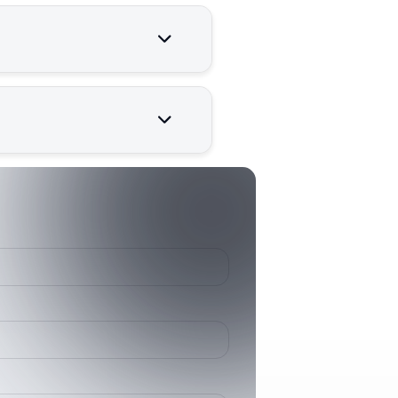
enilir çalışması için kritik
007071100 K
70711 K
HD