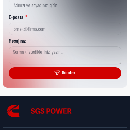
Kısa Parça No:
65445B
E-posta
Ürün Grubu:
HD
Mesajınız
Ürün Kategorisi:
Misc Hardware
Gönder
Nakliye Yüksekliği:
0,8 cm
Nakliye Uzunluğu:
5,2 cm