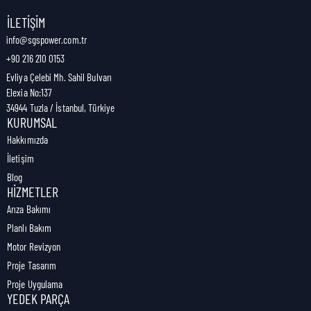
Nakliye Genişliği:
0,8 cm
İLETIŞIM
info@sgspower.com.tr
+90 216 210 0153
Nakliye Ağırlığı:
0,02 kg
Evliya Çelebi Mh. Sahil Bulvarı
Elexia No:137
34944 Tuzla / İstanbul, Türkiye
KURUMSAL
Hakkımızda
İletişim
Blog
HIZMETLER
Arıza Bakımı
Planlı Bakım
Motor Revizyon
Proje Tasarım
Proje Uygulama
YEDEK PARÇA