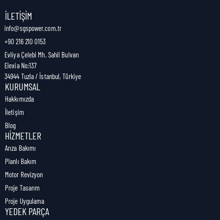
Nakliye Genişliği:
10 cm
İLETIŞIM
info@sgspower.com.tr
+90 216 210 0153
Nakliye Ağırlığı:
1,13 kg
Evliya Çelebi Mh. Sahil Bulvarı
Elexia No:137
34944 Tuzla / İstanbul, Türkiye
KURUMSAL
Hakkımızda
İletişim
Blog
HIZMETLER
Arıza Bakımı
Planlı Bakım
Motor Revizyon
Proje Tasarım
Proje Uygulama
YEDEK PARÇA