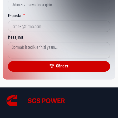
Kısa Parça No:
3863361
E-posta
Ürün Grubu:
MR
Mesajınız
Ürün Kategorisi:
Misc Hardware
Gönder
Nakliye Yüksekliği:
10 cm
Nakliye Uzunluğu:
10 cm