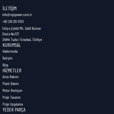
Nakliye Genişliği:
3 cm
İLETIŞIM
info@sgspower.com.tr
+90 216 210 0153
Nakliye Ağırlığı:
0,09 kg
Evliya Çelebi Mh. Sahil Bulvarı
Elexia No:137
34944 Tuzla / İstanbul, Türkiye
KURUMSAL
Hakkımızda
İletişim
Blog
HIZMETLER
Arıza Bakımı
Planlı Bakım
Motor Revizyon
Proje Tasarım
Proje Uygulama
YEDEK PARÇA