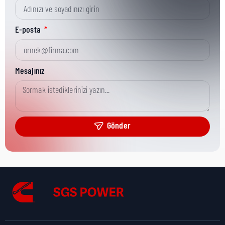
Kısa Parça No:
3871317
E-posta
Ürün Grubu:
HD
Mesajınız
Ürün Kategorisi:
Misc Electronics
Gönder
Nakliye Yüksekliği:
1 cm
Nakliye Uzunluğu:
3 cm