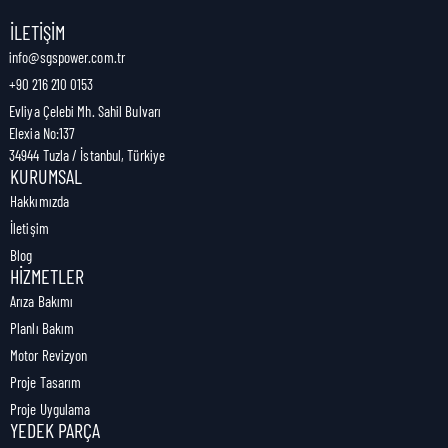
Nakliye Genişliği:
2 cm
İLETIŞIM
info@sgspower.com.tr
+90 216 210 0153
Nakliye Ağırlığı:
0,10 kg
Evliya Çelebi Mh. Sahil Bulvarı
Elexia No:137
34944 Tuzla / İstanbul, Türkiye
KURUMSAL
Hakkımızda
İletişim
Blog
HIZMETLER
Arıza Bakımı
Planlı Bakım
Motor Revizyon
Proje Tasarım
Proje Uygulama
YEDEK PARÇA