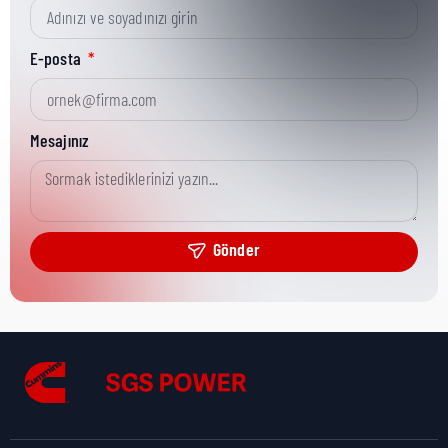
Kısa Parça No:
3871316
E-posta
Ürün Grubu:
HD
Mesajınız
Ürün Kategorisi:
Fastening Hardware
Gönder
Nakliye Yüksekliği:
1 cm
Nakliye Uzunluğu:
2 cm