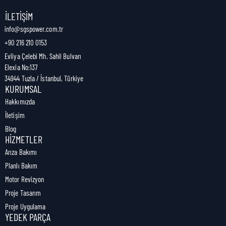
Nakliye Genişliği:
0,6 cm
İLETIŞIM
info@sgspower.com.tr
+90 216 210 0153
Nakliye Ağırlığı:
0,00 kg
Evliya Çelebi Mh. Sahil Bulvarı
Elexia No:137
34944 Tuzla / İstanbul, Türkiye
KURUMSAL
Hakkımızda
İletişim
Blog
HIZMETLER
Arıza Bakımı
Planlı Bakım
Motor Revizyon
Proje Tasarım
Proje Uygulama
YEDEK PARÇA