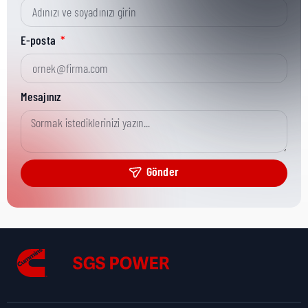
Kısa Parça No:
003-03059
E-posta
Ürün Grubu:
CGT
Mesajınız
Ürün Kategorisi:
GENERAL SPARES
Gönder
Nakliye Yüksekliği:
0,6 cm
Nakliye Uzunluğu:
2,2 cm