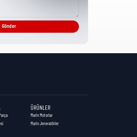
Tubes/Hosing
Gönder
0 cm
0 cm
0 cm
A
ÜRÜNLER
Parça
Marin Motorlar
esi
Marin Jeneratörler
0,00 kg