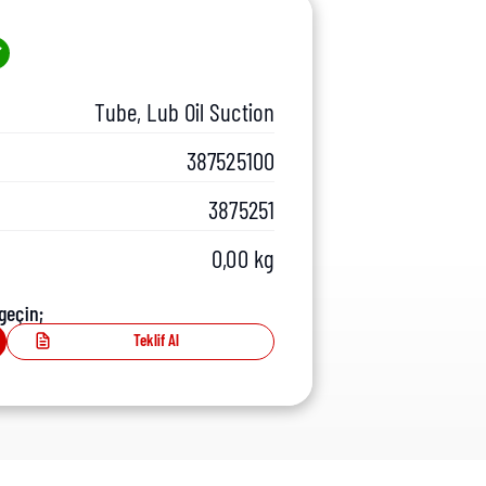
Tube, Lub Oil Suction
387525100
3875251
0,00 kg
geçin;
Teklif Al