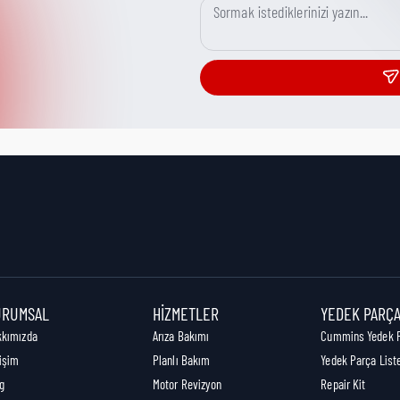
URUMSAL
HIZMETLER
YEDEK PARÇ
kkımızda
Arıza Bakımı
Cummins Yedek 
tişim
Planlı Bakım
Yedek Parça List
g
Motor Revizyon
Repair Kit