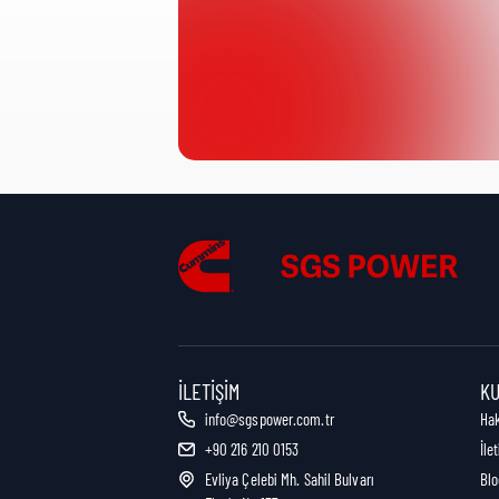
Ürün Kategorisi:
Nakliye Yüksekliği:
Nakliye Uzunluğu:
Nakliye Genişliği:
İLETIŞIM
K
info@sgspower.com.tr
Ha
+90 216 210 0153
İle
Nakliye Ağırlığı:
Evliya Çelebi Mh. Sahil Bulvarı
Blo