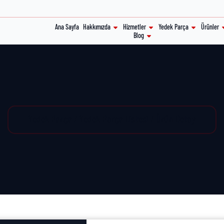
Ana Sayfa
Hakkımızda
Hizmetler
Yedek Parça
Ürünler
Blog
Yedek Parça / Yedek Parça Listesi / Ürün Detay