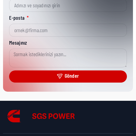
Kısa Parça No:
3871535
E-posta
Ürün Grubu:
HD
Mesajınız
Ürün Kategorisi:
Misc Repair
Gönder
Nakliye Yüksekliği:
5 cm
Nakliye Uzunluğu:
28 cm