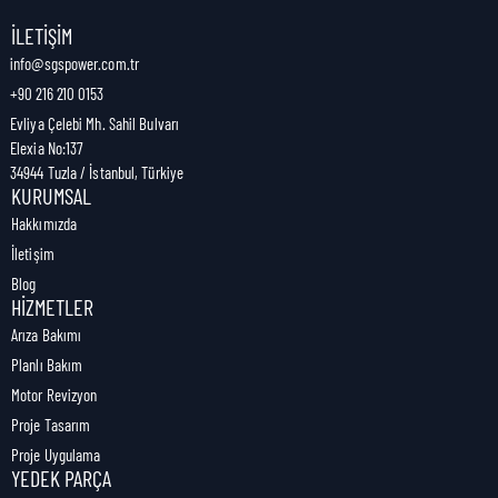
Nakliye Genişliği:
48 cm
İLETIŞIM
info@sgspower.com.tr
+90 216 210 0153
Nakliye Ağırlığı:
0,94 kg
Evliya Çelebi Mh. Sahil Bulvarı
Elexia No:137
34944 Tuzla / İstanbul, Türkiye
KURUMSAL
Hakkımızda
İletişim
Blog
HIZMETLER
Arıza Bakımı
Planlı Bakım
Motor Revizyon
Proje Tasarım
Proje Uygulama
YEDEK PARÇA