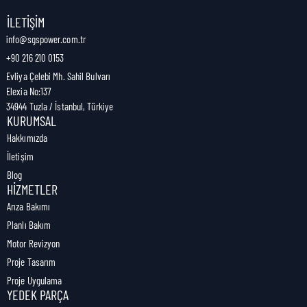
Nakliye Genişliği:
49 cm
İLETIŞIM
info@sgspower.com.tr
+90 216 210 0153
Nakliye Ağırlığı:
0,82 kg
Evliya Çelebi Mh. Sahil Bulvarı
Elexia No:137
34944 Tuzla / İstanbul, Türkiye
KURUMSAL
Hakkımızda
İletişim
Blog
HIZMETLER
Arıza Bakımı
Planlı Bakım
Motor Revizyon
Proje Tasarım
Proje Uygulama
YEDEK PARÇA