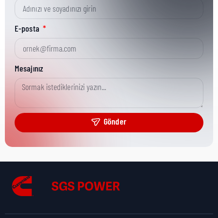
Kısa Parça No:
3871418
E-posta
Ürün Grubu:
HD
Mesajınız
Ürün Kategorisi:
Misc Repair
Gönder
Nakliye Yüksekliği:
4 cm
Nakliye Uzunluğu:
28 cm