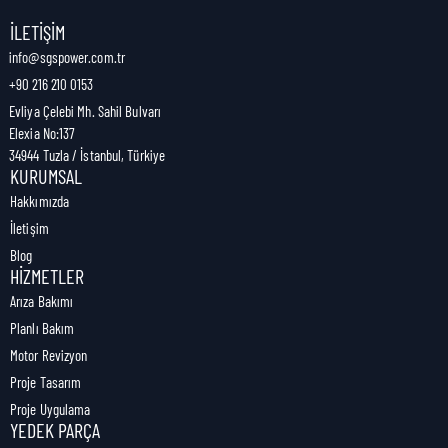
Nakliye Genişliği:
0,5 cm
İLETIŞIM
info@sgspower.com.tr
+90 216 210 0153
Nakliye Ağırlığı:
0,00 kg
Evliya Çelebi Mh. Sahil Bulvarı
Elexia No:137
34944 Tuzla / İstanbul, Türkiye
KURUMSAL
Hakkımızda
İletişim
Blog
HIZMETLER
Arıza Bakımı
Planlı Bakım
Motor Revizyon
Proje Tasarım
Proje Uygulama
YEDEK PARÇA