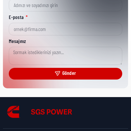
Kısa Parça No:
005-04004
E-posta
Ürün Grubu:
CGT
Mesajınız
Ürün Kategorisi:
GENERAL SPARES
Gönder
Nakliye Yüksekliği:
0,5 cm
Nakliye Uzunluğu:
0,8 cm